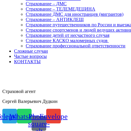
Страхование – ДМС
Страхование – ТЕЛЕМЕДЕЦИНА
Страхование ДМС для иностранцев (мигрантов)
Страхование – АНТИКЛЕЩ
Страхование путешественников по России и выезж
Страхование спортсменов и людей ведущих активн
Страхование детей от несчастного случая
Страхование КАСКО маломерных судов
Страхование профессиональной ответственности
Сложные случаи
Частые вопросы
КОНТАКТЫ
Страховой агент
Сергей Валерьевич Дудкин
elegram
Whatsapp
Phone-
Envelope
square-
alt