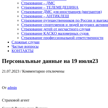
Страхование – ДМС
Страхование – ТЕЛЕМЕДЕЦИНА
Страхование ДМС для иностранцев (мигрантов)
Страхование – АНТИКЛЕЩ
Страхование путешественников по России и выезж
Страхование спортсменов и людей ведущих активн
Страхование детей от несчастного случая
Страхование КАСКО маломерных судов
Страхование профессиональной ответственности
Сложные случаи
Частые вопросы
КОНТАКТЫ
Персональные данные на 19 июля23
к
21.07.2023
/
Комментарии
отключены
записи
Персональные
данные
От
admin
на
19
июля23
Страховой агент