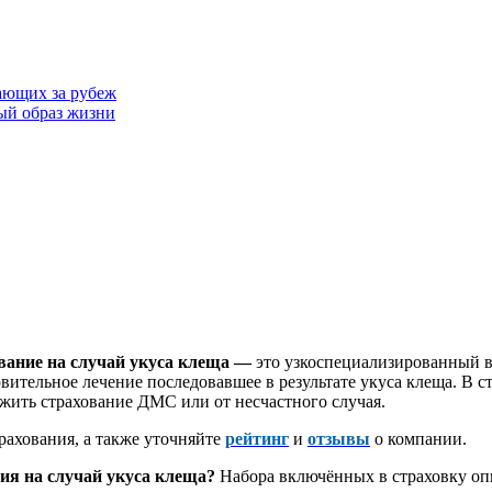
ающих за рубеж
ый образ жизни
вание на случай укуса клеща
—
это узкоспециализированный 
вительное лечение последовавшее в результате укуса клеща. В с
жить страхование ДМС или от несчастного случая.
рахования, а также уточняйте
рейтинг
и
отзывы
о компании.
ния на случай укуса клеща?
Набора включённых в страховку опц